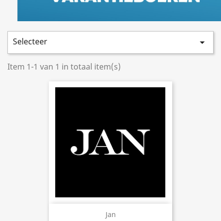
Selecteer

Item 1-1 van 1 in totaal item(s)
Jan