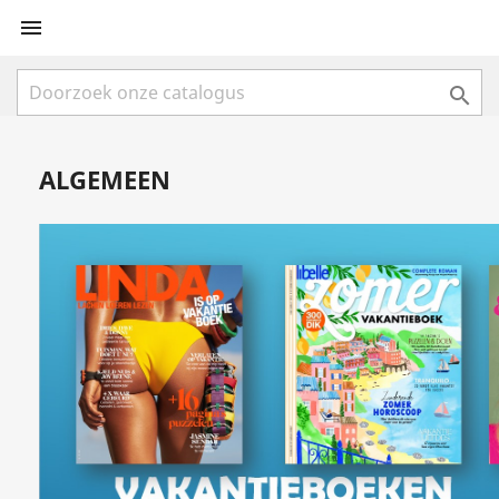


ALGEMEEN