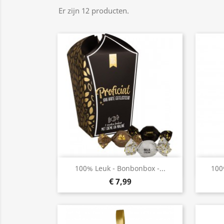
Er zijn 12 producten.
Snel bekijken

100% Leuk - Bonbonbox -...
100
€ 7,99