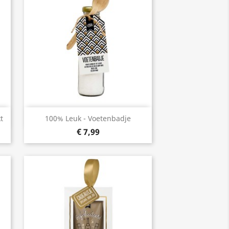
Snel bekijken

t
100% Leuk - Voetenbadje
€ 7,99