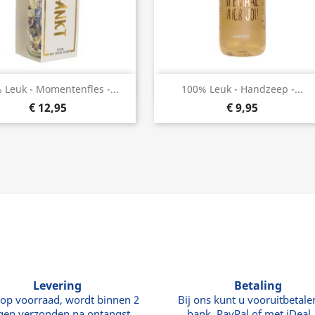
Snel bekijken
Snel bekijken


 Leuk - Momentenfles -...
100% Leuk - Handzeep -...
€ 12,95
€ 9,95
Levering
Betaling
 op voorraad, wordt binnen 2
Bij ons kunt u vooruitbetale
gen verzonden na ontangst
bank, PayPal of met iDeal. 