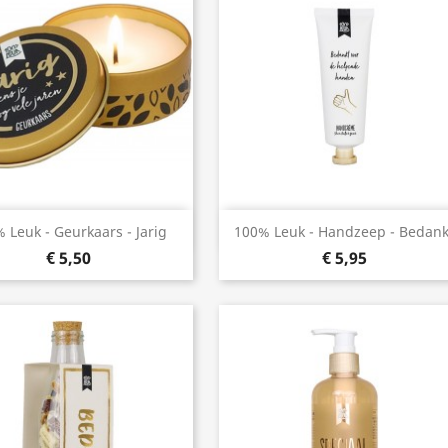
Snel bekijken
Snel bekijken


 Leuk - Geurkaars - Jarig
100% Leuk - Handzeep - Bedank
€ 5,50
€ 5,95