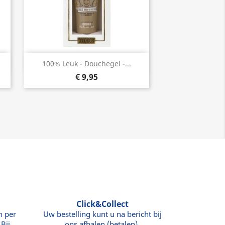
Snel bekijken

100% Leuk - Douchegel -...
€ 9,95
Click&Collect
n per
Uw bestelling kunt u na bericht bij
Bij
ons afhalen (betalen).