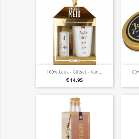
Snel bekijken

100% Leuk - Giftset – Van...
100%
€ 14,95