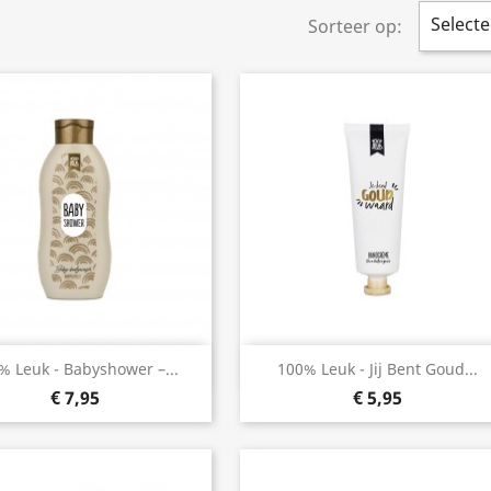
Selecte
Sorteer op:
Snel bekijken
Snel bekijken


% Leuk - Babyshower –...
100% Leuk - Jij Bent Goud...
€ 7,95
€ 5,95