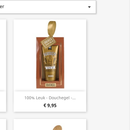
er

Snel bekijken

100% Leuk - Douchegel -...
€ 9,95