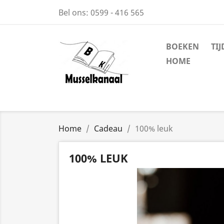
Bel ons:
0599 - 416 565
BOEKEN
TI
HOME
Home
Cadeau
100% leuk
100% LEUK