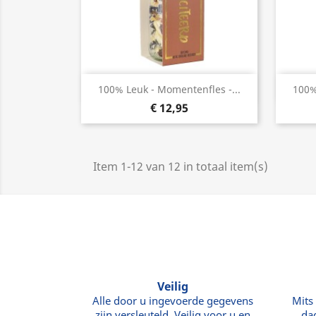
Snel bekijken

100% Leuk - Momentenfles -...
100%
€ 12,95
Item 1-12 van 12 in totaal item(s)
Veilig
Alle door u ingevoerde gegevens
Mits
zijn versleuteld. Veilig voor u en
da