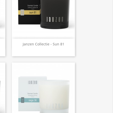
Snel bekijken

Janzen Collectie - Sun 81