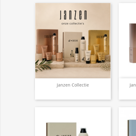
Snel bekijken

Janzen Collectie
Jan