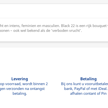
cht en intens, feminien en masculien. Black 22 is een rijk bouqu
bonen – ook wel bekend als de ‘verboden vrucht’.
Levering
Betaling
 op voorraad, wordt binnen 2
Bij ons kunt u vooruitbetale
gen verzonden na ontangst
bank, PayPal of met iDeal. 
betaling.
afhalen contant of Pin