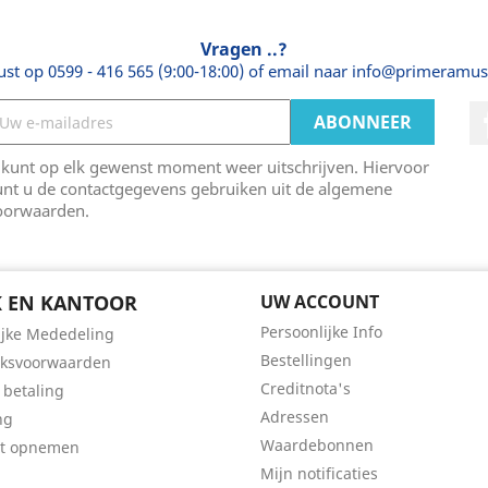
Vragen ..?
ust op 0599 - 416 565 (9:00-18:00) of email naar info@primeramus
 kunt op elk gewenst moment weer uitschrijven. Hiervoor
unt u de contactgegevens gebruiken uit de algemene
oorwaarden.
 EN KANTOOR
UW ACCOUNT
Persoonlijke Info
ijke Mededeling
Bestellingen
iksvoorwaarden
Creditnota's
 betaling
Adressen
ng
Waardebonnen
ct opnemen
Mijn notificaties