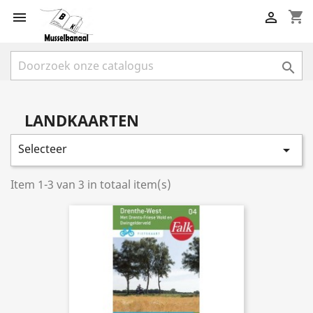
shopping_cart



LANDKAARTEN
Selecteer

Item 1-3 van 3 in totaal item(s)