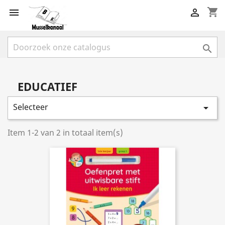
shopping_cart



EDUCATIEF
Selecteer

Item 1-2 van 2 in totaal item(s)