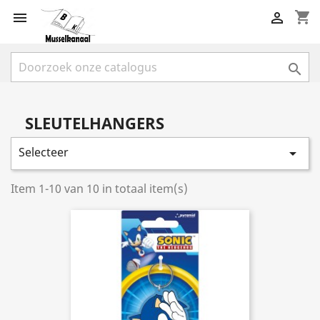
shopping_cart



SLEUTELHANGERS
Selecteer

Item 1-10 van 10 in totaal item(s)