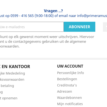
Vragen ..?
ust op 0599 - 416 565 (9:00-18:00) of email naar info@primeramus
 kunt op elk gewenst moment weer uitschrijven. Hiervoor
unt u de contactgegevens gebruiken uit de algemene
oorwaarden.
 EN KANTOOR
UW ACCOUNT
Persoonlijke Info
ijke Mededeling
Bestellingen
iksvoorwaarden
Creditnota's
 betaling
Adressen
ng
Waardebonnen
ct opnemen
Mijn notificaties