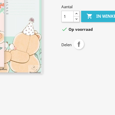
Aantal

IN WIN

Op voorraad
Delen