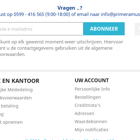
Vragen ..?
ust op 0599 - 416 565 (9:00-18:00) of email naar info@primeramus
 kunt op elk gewenst moment weer uitschrijven. Hiervoor
unt u de contactgegevens gebruiken uit de algemene
oorwaarden.
 EN KANTOOR
UW ACCOUNT
Persoonlijke Info
ijke Mededeling
Bestellingen
iksvoorwaarden
Creditnota's
 betaling
Adressen
ng
Waardebonnen
ct opnemen
Mijn notificaties