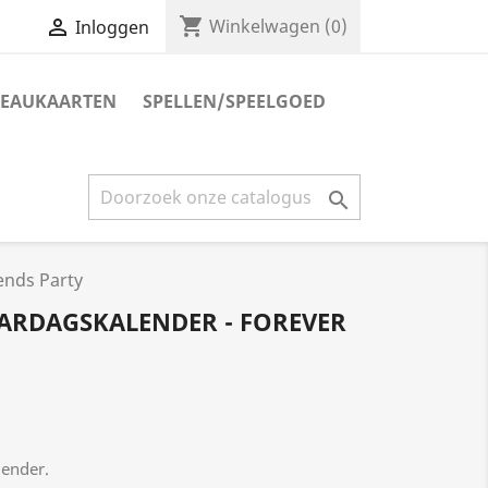
shopping_cart

Winkelwagen
(0)
Inloggen
EAUKAARTEN
SPELLEN/SPEELGOED

ends Party
AARDAGSKALENDER - FOREVER
lender.